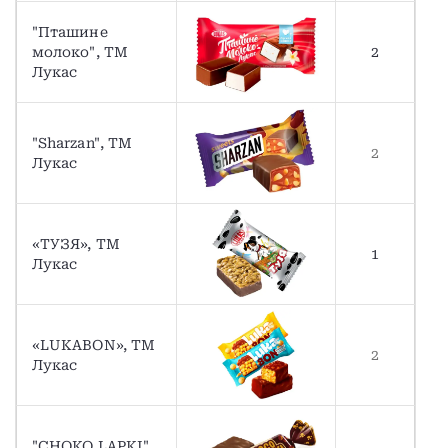
"Пташине
молоко", TM
2
Лукас
"Sharzan", TM
2
Лукас
«ТУЗЯ», ТМ
1
Лукас
«LUKABON», ТМ
2
Лукас
"CHOKO LAPKI",