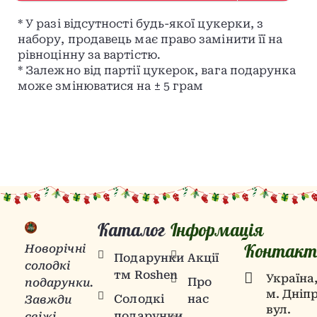
* У разі відсутності будь-якої цукерки, з
набору, продавець має право замінити її на
рівноцінну за вартістю.
* Залежно від партії цукерок, вага подарунка
може змінюватися на ± 5 грам
Каталог
Інформація
Контакт
Новорічні
Подарунки
Акції
солодкі
тм Roshen
Українa
Про
подарунки.
м. Дніпр
Солодкі
нас
Завжди
вул.
подарунки
свіжі