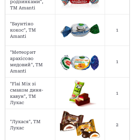
родзинками",
TM Аmanti
"Баунтіно
кокос", ТМ
1
Аmanti
"Метеорит
арахісово
1
медовий", ТМ
Аmanti
"Flai Mix зі
смаком диня-
1
кавун", TM
Лукас
"Лукася", TM
2
Лукас