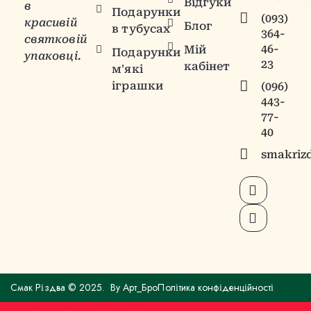
Відгуки
в
Подарунки
(093)
красивій
Блог
в тубусах
364-
святковій
46-
Мій
Подарунки
упаковці.
23
кабінет
м'які
іграшки
(096)
443-
77-
40
smakriz
Смак Різдва © 2025. By
Арт_Бро
Політика конфіденційності