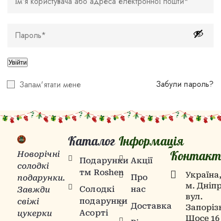
Увійти
Забули пароль?
Запам'ятати мене
Каталог
Інформація
Контакт
Новорічні
Подарунки
Акції
солодкі
тм Roshen
Українa
Про
подарунки.
м. Дніпр
Солодкі
нас
Завжди
вул.
подарунки
свіжі
Доставка
Запоріз
Асорті
цукерки
Шосе 16