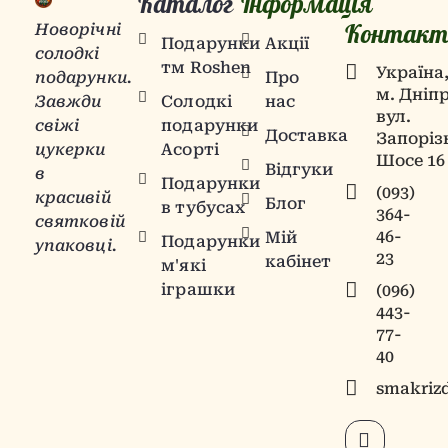
Каталог
Інформація
Контакт
Новорічні
Подарунки
Акції
солодкі
тм Roshen
Українa
Про
подарунки.
м. Дніпр
Солодкі
нас
Завжди
вул.
подарунки
свіжі
Доставка
Запоріз
Асорті
цукерки
Шосе 16
Відгуки
в
Подарунки
(093)
красивій
Блог
в тубусах
364-
святковій
46-
Мій
Подарунки
упаковці.
23
кабінет
м'які
іграшки
(096)
443-
77-
40
smakriz