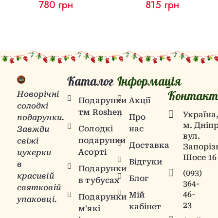
780
грн
815
грн
Каталог
Інформація
Контакт
Новорічні
Подарунки
Акції
солодкі
тм Roshen
Українa
Про
подарунки.
м. Дніпр
Солодкі
нас
Завжди
вул.
подарунки
свіжі
Доставка
Запоріз
Асорті
цукерки
Шосе 16
Відгуки
в
Подарунки
(093)
красивій
Блог
в тубусах
364-
святковій
46-
Мій
Подарунки
упаковці.
23
кабінет
м'які