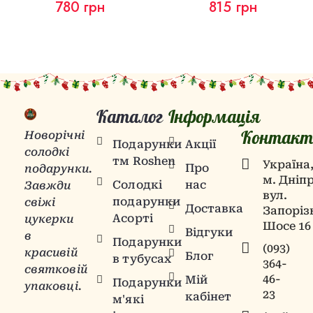
780
грн
815
грн
Каталог
Інформація
Контакт
Новорічні
Подарунки
Акції
солодкі
тм Roshen
Українa
Про
подарунки.
м. Дніпр
Солодкі
нас
Завжди
вул.
подарунки
свіжі
Доставка
Запоріз
Асорті
цукерки
Шосе 16
Відгуки
в
Подарунки
(093)
красивій
Блог
в тубусах
364-
святковій
46-
Мій
Подарунки
упаковці.
23
кабінет
м'які